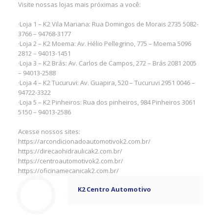
Visite nossas lojas mais próximas a você:
·Loja 1 – K2 Vila Mariana: Rua Domingos de Morais 2735 5082-
3766 – 94768-3177
·Loja 2 – K2 Moema: Av. Hélio Pellegrino, 775 – Moema 5096
2812 – 94013-1451
·Loja 3 – K2 Brás: Av. Carlos de Campos, 272 – Brás 2081 2005
– 94013-2588
·Loja 4 – K2 Tucuruvi: Av. Guapira, 520 – Tucuruvi 2951 0046 –
94722-3322
·Loja 5 – K2 Pinheiros: Rua dos pinheiros, 984 Pinheiros 3061
5150 – 94013-2586
Acesse nossos sites:
https://arcondicionadoautomotivok2.com.br/
https://direcaohidraulicak2.com.br/
https://centroautomotivok2.com.br/
https://oficinamecanicak2.com.br/
K2 Centro Automotivo