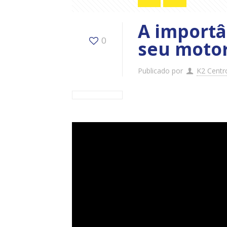
A importâ
0
seu motor
Publicado por
K2 Centr