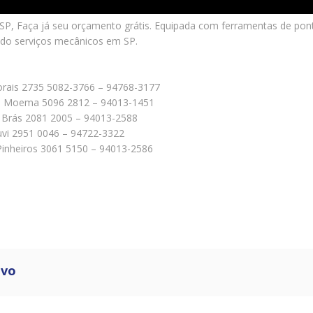
P, Faça já seu orçamento grátis. Equipada com ferramentas de pont
ndo serviços mecânicos em SP.
orais 2735 5082-3766 – 94768-3177
75 – Moema 5096 2812 – 94013-1451
 – Brás 2081 2005 – 94013-2588
ruvi 2951 0046 – 94722-3322
4 Pinheiros 3061 5150 – 94013-2586
ivo