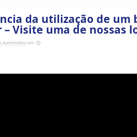
ncia da utilização de um
 – Visite uma de nossas l
o Automotivo
em