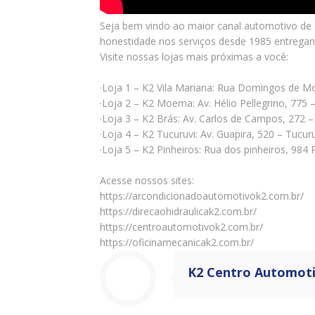
Seja bem vindo ao maior canal automotivo de S
honestidade nos serviços desde 1985 entrega
Visite nossas lojas mais próximas a você:
·Loja 1 – K2 Vila Mariana: Rua Domingos de M
·Loja 2 – K2 Moema: Av. Hélio Pellegrino, 7
·Loja 3 – K2 Brás: Av. Carlos de Campos, 272
·Loja 4 – K2 Tucuruvi: Av. Guapira, 520 – Tucu
·Loja 5 – K2 Pinheiros: Rua dos pinheiros, 98
Acesse nossos sites:
https://arcondicionadoautomotivok2.com.br/
https://direcaohidraulicak2.com.br/
https://centroautomotivok2.com.br/
https://oficinamecanicak2.com.br/
K2 Centro Automot