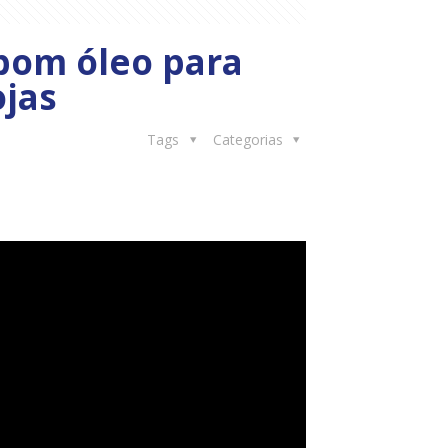
 bom óleo para
ojas
Tags
Categorias