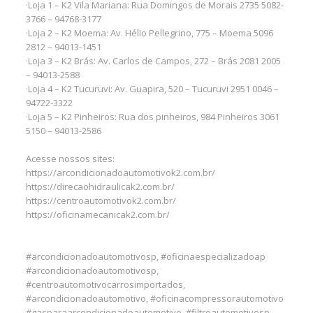
·Loja 1 – K2 Vila Mariana: Rua Domingos de Morais 2735 5082-
3766 – 94768-3177
·Loja 2 – K2 Moema: Av. Hélio Pellegrino, 775 – Moema 5096
2812 – 94013-1451
·Loja 3 – K2 Brás: Av. Carlos de Campos, 272 – Brás 2081 2005
– 94013-2588
·Loja 4 – K2 Tucuruvi: Av. Guapira, 520 – Tucuruvi 2951 0046 –
94722-3322
·Loja 5 – K2 Pinheiros: Rua dos pinheiros, 984 Pinheiros 3061
5150 – 94013-2586
Acesse nossos sites:
https://arcondicionadoautomotivok2.com.br/
https://direcaohidraulicak2.com.br/
https://centroautomotivok2.com.br/
https://oficinamecanicak2.com.br/
#arcondicionadoautomotivosp, #oficinaespecializadoap
#arcondicionadoautomotivosp,
#centroautomotivocarrosimportados,
#arcondicionadoautomotivo, #oficinacompressorautomotivo
#gasparaarcondicionadoautomotivo, #filtroautomotivosp