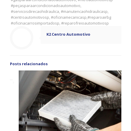
#peçasparaarcondicionadoautomotivo,
#servicosdirecaohidraulica, #manutencaohidraulicasp,
#centroautomotivosp, #oficinamecanicasp,#reparoairbg
#oficinacarrosimportadosp, #reparofreioautomotivosp
K2 Centro Automotivo
Posts relacionados