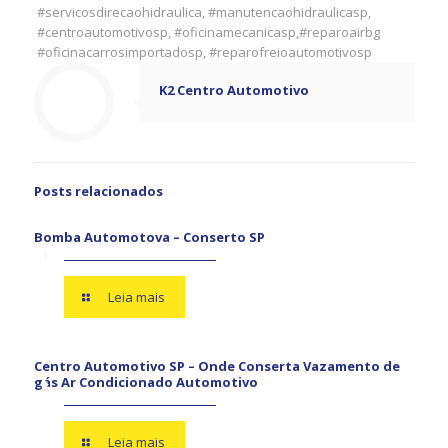
#servicosdirecaohidraulica, #manutencaohidraulicasp,
#centroautomotivosp, #oficinamecanicasp,#reparoairbg
#oficinacarrosimportadosp, #reparofreioautomotivosp
K2 Centro Automotivo
Posts relacionados
Bomba Automotova – Conserto SP
Leia mais
Centro Automotivo SP – Onde Conserta Vazamento de
gás Ar Condicionado Automotivo
Leia mais