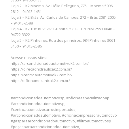
3766 – 94768-3177
·Loja 2 – K2 Moema: Av. Hélio Pellegrino, 775 – Moema 5096
2812 – 94013-1451
·Loja 3 – K2 Brás: Av. Carlos de Campos, 272 – Brás 2081 2005
– 94013-2588
·Loja 4 – K2 Tucuruvi: Av. Guapira, 520 – Tucuruvi 2951 0046 –
94722-3322
·Loja 5 – K2 Pinheiros: Rua dos pinheiros, 984 Pinheiros 3061
5150 – 94013-2586
Acesse nossos sites:
https://arcondicionadoautomotivok2.com.br/
https://direcaohidraulicak2.com.br/
https://centroautomotivok2.com.br/
https://oficinamecanicak2.com.br/
#arcondicionadoautomotivosp, #oficinaespecializadoap
#arcondicionadoautomotivosp,
#centroautomotivocarrosimportados,
#arcondicionadoautomotivo, #oficinacompressorautomotivo
#gasparaarcondicionadoautomotivo, #filtroautomotivosp
#peçasparaarcondicionadoautomotivo,