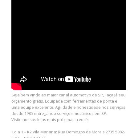
Seja bem vindo ao maior canal automotivo de SP, Faça já seu
orçamento grátis. Equipada com ferramentas de ponta e
uma equipe excelente. Agilidade e honestidade nos serviços
desde 1985 entregando serviços mecânicos em SP.
Visite nossas lojas mais próximas a você:
·Loja 1 – K2 Vila Mariana: Rua Domingos de Morais 2735 5082-