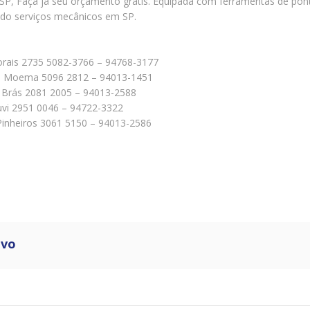
P, Faça já seu orçamento grátis. Equipada com ferramentas de pont
ndo serviços mecânicos em SP.
orais 2735 5082-3766 – 94768-3177
75 – Moema 5096 2812 – 94013-1451
 – Brás 2081 2005 – 94013-2588
ruvi 2951 0046 – 94722-3322
4 Pinheiros 3061 5150 – 94013-2586
ivo