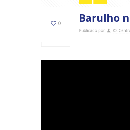
Barulho 
0
Publicado por
K2 Centr