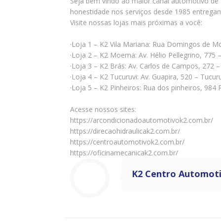
Seja bem vindo ao maior canal automotivo de S
honestidade nos serviços desde 1985 entrega
Visite nossas lojas mais próximas a você:
·Loja 1 – K2 Vila Mariana: Rua Domingos de M
·Loja 2 – K2 Moema: Av. Hélio Pellegrino, 7
·Loja 3 – K2 Brás: Av. Carlos de Campos, 272
·Loja 4 – K2 Tucuruvi: Av. Guapira, 520 – Tucu
·Loja 5 – K2 Pinheiros: Rua dos pinheiros, 98
Acesse nossos sites:
https://arcondicionadoautomotivok2.com.br/
https://direcaohidraulicak2.com.br/
https://centroautomotivok2.com.br/
https://oficinamecanicak2.com.br/
K2 Centro Automot