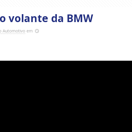
no volante da BMW
o Automotivo
em