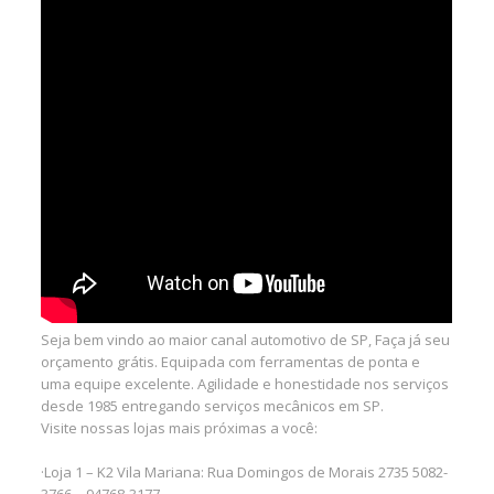
Seja bem vindo ao maior canal automotivo de SP, Faça já seu
orçamento grátis. Equipada com ferramentas de ponta e
uma equipe excelente. Agilidade e honestidade nos serviços
desde 1985 entregando serviços mecânicos em SP.
Visite nossas lojas mais próximas a você:
·Loja 1 – K2 Vila Mariana: Rua Domingos de Morais 2735 5082-