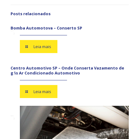
Ignição
Posts relacionados
Injeção eletrônica
Bomba Automotova – Conserto SP
Óleo do motor
Palhetas do limpador
Leia mais
Pneus
Centro Automotivo SP – Onde Conserta Vazamento de
gás Ar Condicionado Automotivo
Suspensão
Reparo Vidro Elétrico
Leia mais