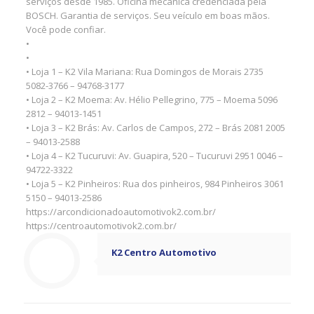
serviços desde 1985. Oficina mecânica credenciada pela
BOSCH. Garantia de serviços. Seu veículo em boas mãos.
Você pode confiar.
•
•
• Loja 1 – K2 Vila Mariana: Rua Domingos de Morais 2735
5082-3766 – 94768-3177
• Loja 2 – K2 Moema: Av. Hélio Pellegrino, 775 – Moema 5096
2812 – 94013-1451
• Loja 3 – K2 Brás: Av. Carlos de Campos, 272 – Brás 2081 2005
– 94013-2588
• Loja 4 – K2 Tucuruvi: Av. Guapira, 520 – Tucuruvi 2951 0046 –
94722-3322
• Loja 5 – K2 Pinheiros: Rua dos pinheiros, 984 Pinheiros 3061
5150 – 94013-2586
https://arcondicionadoautomotivok2.com.br/
https://centroautomotivok2.com.br/
K2 Centro Automotivo