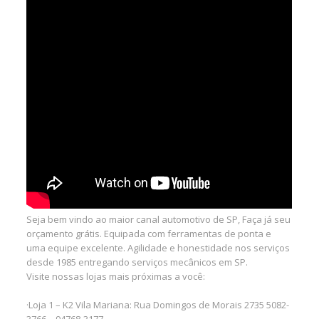
Seja bem vindo ao maior canal automotivo de SP, Faça já seu
orçamento grátis. Equipada com ferramentas de ponta e
uma equipe excelente. Agilidade e honestidade nos serviços
desde 1985 entregando serviços mecânicos em SP.
Visite nossas lojas mais próximas a você:
·Loja 1 – K2 Vila Mariana: Rua Domingos de Morais 2735 5082-