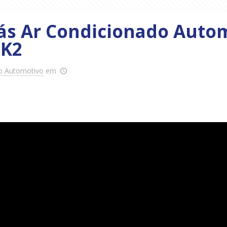
ás Ar Condicionado Autom
 K2
o Automotivo
em