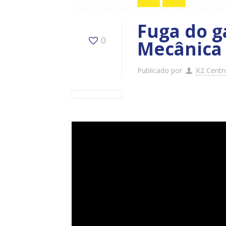
Fuga do g
0
Mecânica
Publicado por
K2 Centr