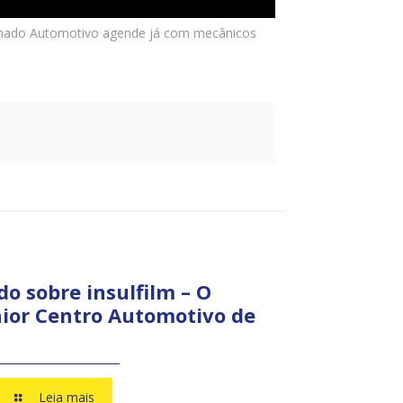
cionado Automotivo agende já com mecânicos
do sobre insulfilm – O
ior Centro Automotivo de
Leia mais