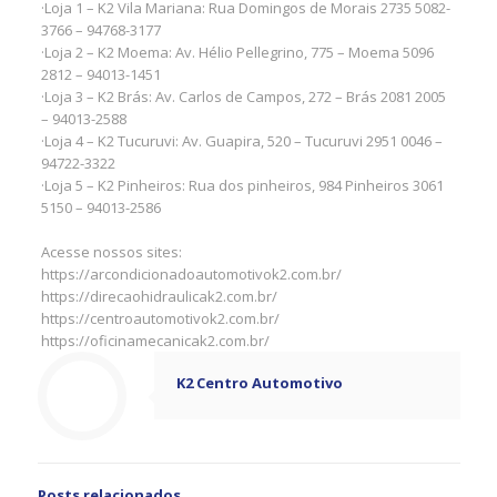
·Loja 1 – K2 Vila Mariana: Rua Domingos de Morais 2735 5082-
3766 – 94768-3177
·Loja 2 – K2 Moema: Av. Hélio Pellegrino, 775 – Moema 5096
2812 – 94013-1451
·Loja 3 – K2 Brás: Av. Carlos de Campos, 272 – Brás 2081 2005
– 94013-2588
·Loja 4 – K2 Tucuruvi: Av. Guapira, 520 – Tucuruvi 2951 0046 –
94722-3322
·Loja 5 – K2 Pinheiros: Rua dos pinheiros, 984 Pinheiros 3061
5150 – 94013-2586
Acesse nossos sites:
https://arcondicionadoautomotivok2.com.br/
https://direcaohidraulicak2.com.br/
https://centroautomotivok2.com.br/
https://oficinamecanicak2.com.br/
K2 Centro Automotivo
Posts relacionados