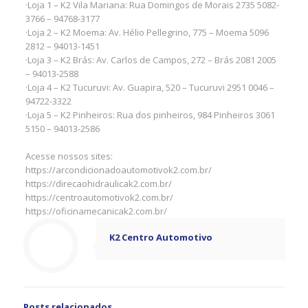
·Loja 1 – K2 Vila Mariana: Rua Domingos de Morais 2735 5082-
3766 – 94768-3177
·Loja 2 – K2 Moema: Av. Hélio Pellegrino, 775 – Moema 5096
2812 – 94013-1451
·Loja 3 – K2 Brás: Av. Carlos de Campos, 272 – Brás 2081 2005
– 94013-2588
·Loja 4 – K2 Tucuruvi: Av. Guapira, 520 – Tucuruvi 2951 0046 –
94722-3322
·Loja 5 – K2 Pinheiros: Rua dos pinheiros, 984 Pinheiros 3061
5150 – 94013-2586
Acesse nossos sites:
https://arcondicionadoautomotivok2.com.br/
https://direcaohidraulicak2.com.br/
https://centroautomotivok2.com.br/
https://oficinamecanicak2.com.br/
K2 Centro Automotivo
Posts relacionados