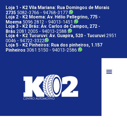
Loja 1 - K2 Vila Mariana: Rua Domingos de Morais
2735
5082-3766 -
94768-3177
Loja 2 - K2 Moema: Av. Hélio Pellegrino, 775 -
Moema
5096 2812 -
94013-1451
Loja 3 - K2 Brás: Av. Carlos de Campos, 272 -
Brás
2081 2005 -
94013-2588
Loja 4 - K2 Tucuruvi: Av. Guapira, 520 - Tucuruvi
2951
0046 -
94722-3322
Loja 5 - K2 Pinheiros: Rua dos pinheiros, 1.157
Pinheiros
3061 5150 -
94013-2586
Serviços Automotivos SP – B
Notícias Automo
TRABALHE CONOSC