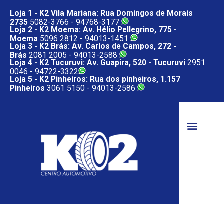
Loja 1 - K2 Vila Mariana: Rua Domingos de Morais
2735
5082-3766 -
94768-3177
Loja 2 - K2 Moema: Av. Hélio Pellegrino, 775 -
Moema
5096 2812 -
94013-1451
Loja 3 - K2 Brás: Av. Carlos de Campos, 272 -
Brás
2081 2005 -
94013-2588
Loja 4 - K2 Tucuruvi: Av. Guapira, 520 - Tucuruvi
2951
0046 -
94722-3322
Loja 5 - K2 Pinheiros: Rua dos pinheiros, 1.157
Pinheiros
3061 5150 -
94013-2586
Serviços Automotivos SP – B
Notícias Automo
TRABALHE CONOSC