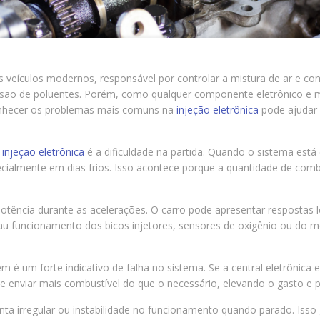
 veículos modernos, responsável por controlar a mistura de ar e co
o de poluentes. Porém, como qualquer componente eletrônico e me
onhecer os problemas mais comuns na
injeção eletrônica
pode ajudar 
injeção eletrônica
é a dificuldade na partida. Quando o sistema est
ecialmente em dias frios. Isso acontece porque a quantidade de comb
tência durante as acelerações. O carro pode apresentar respostas 
u funcionamento dos bicos injetores, sensores de oxigênio ou do mó
um forte indicativo de falha no sistema. Se a central eletrônica e
 enviar mais combustível do que o necessário, elevando o gasto e pr
nta irregular ou instabilidade no funcionamento quando parado. Iss