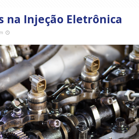
 na Injeção Eletrônica
m