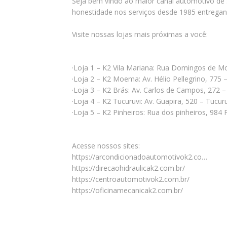
Seja bem vindo ao maior canal automotivo de S
honestidade nos serviços desde 1985 entrega
Visite nossas lojas mais próximas a você:
·Loja 1 – K2 Vila Mariana: Rua Domingos de M
·Loja 2 – K2 Moema: Av. Hélio Pellegrino, 77
·Loja 3 – K2 Brás: Av. Carlos de Campos, 272 
·Loja 4 – K2 Tucuruvi: Av. Guapira, 520 – Tucu
·Loja 5 – K2 Pinheiros: Rua dos pinheiros, 984
Acesse nossos sites:
https://arcondicionadoautomotivok2.co…
https://direcaohidraulicak2.com.br/
https://centroautomotivok2.com.br/
https://oficinamecanicak2.com.br/