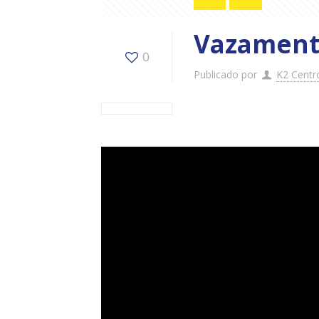
Vazamento
0
Publicado por
K2 Centr