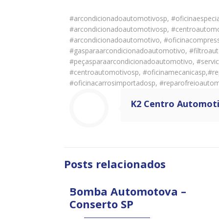
#arcondicionadoautomotivosp, #oficinaespeci
#arcondicionadoautomotivosp, #centroautomo
#arcondicionadoautomotivo, #oficinacompres
#gasparaarcondicionadoautomotivo, #filtroau
#peçasparaarcondicionadoautomotivo, #servico
#centroautomotivosp, #oficinamecanicasp,#re
#oficinacarrosimportadosp, #reparofreioauto
K2 Centro Automot
Posts relacionados
Bomba Automotova –
Conserto SP