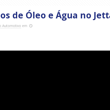
s de Óleo e Água no Jett
o Automotivo
em