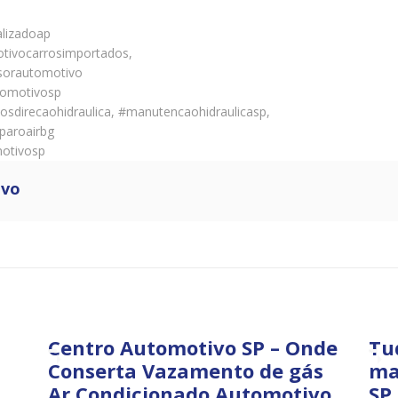
alizadoap
tivocarrosimportados,
sorautomotivo
tomotivosp
sdirecaohidraulica, #manutencaohidraulicasp,
paroairbg
motivosp
ivo
Centro Automotivo SP – Onde
Tu
Conserta Vazamento de gás
ma
Ar Condicionado Automotivo
SP