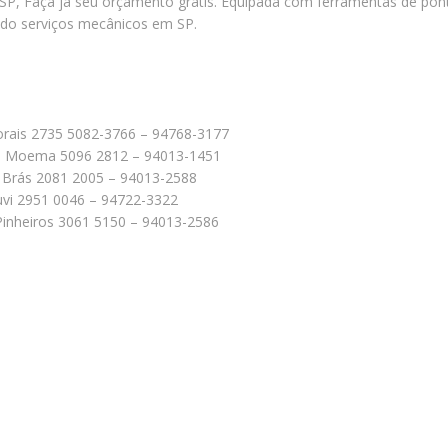
P, Faça já seu orçamento grátis. Equipada com ferramentas de pont
ndo serviços mecânicos em SP.
orais 2735 5082-3766 – 94768-3177
5 – Moema 5096 2812 – 94013-1451
– Brás 2081 2005 – 94013-2588
ruvi 2951 0046 – 94722-3322
 Pinheiros 3061 5150 – 94013-2586