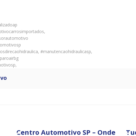
alizadoap
tivocarrosimportados,
sorautomotivo
tomotivosp
sdirecaohidraulica, #manutencaohidraulicasp,
paroairbg
otivosp,
ivo
Centro Automotivo SP – Onde
Tu