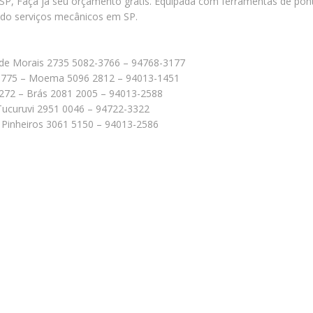
P, Faça já seu orçamento grátis. Equipada com ferramentas de pont
ndo serviços mecânicos em SP.
de Morais 2735 5082-3766 – 94768-3177
, 775 – Moema 5096 2812 – 94013-1451
272 – Brás 2081 2005 – 94013-2588
Tucuruvi 2951 0046 – 94722-3322
84 Pinheiros 3061 5150 – 94013-2586