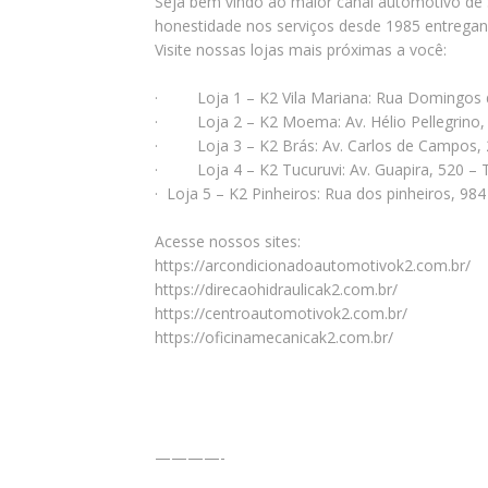
Seja bem vindo ao maior canal automotivo de S
honestidade nos serviços desde 1985 entrega
Visite nossas lojas mais próximas a você:
· Loja 1 – K2 Vila Mariana: Rua Domingos 
· Loja 2 – K2 Moema: Av. Hélio Pellegrino
· Loja 3 – K2 Brás: Av. Carlos de Campos, 
· Loja 4 – K2 Tucuruvi: Av. Guapira, 520 – 
· Loja 5 – K2 Pinheiros: Rua dos pinheiros, 9
Acesse nossos sites:
https://arcondicionadoautomotivok2.com.br/
https://direcaohidraulicak2.com.br/
https://centroautomotivok2.com.br/
https://oficinamecanicak2.com.br/
————-