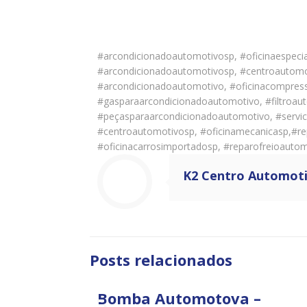
#arcondicionadoautomotivosp, #oficinaespeci
#arcondicionadoautomotivosp, #centroautomo
#arcondicionadoautomotivo, #oficinacompres
#gasparaarcondicionadoautomotivo, #filtroau
#peçasparaarcondicionadoautomotivo, #servico
#centroautomotivosp, #oficinamecanicasp,#re
#oficinacarrosimportadosp, #reparofreioautom
K2 Centro Automot
Posts relacionados
Bomba Automotova –