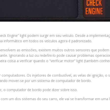
eck Engine” light podem surgir em seu veículo. Desde a implementaç
ma informático em todos os veículos agora é padronizado.
envolvem as emissões, existem muitos outros sensores que podem ca
ante. Ignorando a luz ou redefini-lo pode causar problemas operac
imeira coisa a verificar quando o “verificar motor” light (também conh
 computadores. Os injetores de combustível, as velas de ignição, o 
uando mover-se por um sistema de computador de bordo.
r, o computador de bordo pode dizer sobre isso.
 com um dos sistemas do seu carro, ele vai se transformar em uma l