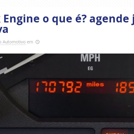
 Engine o que é? agende j
va
o Automotivo
em