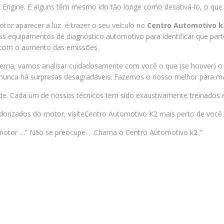
 Engine. E alguns têm mesmo ido tão longe como desativá-lo, o que 
tor aparecer a luz é trazer o seu veículo no
Centro Automotivo k
 equipamentos de diagnóstico automotivo para identificar que parte
r com o aumento das emissões.
ma, vamos analisar cuidadosamente com você o que (se houver) o t
 nunca há surpresas desagradáveis. Fazemos o nosso melhor para m
de. Cada um de nossos técnicos tem sido exaustivamente treinados e
orizados do motor, visiteCentro Automotivo K2 mais perto de você 
 motor …” Não se preocupe. . .Chama o Centro Automotivo k2 ”