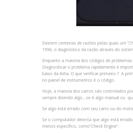
Existem centenas de razões pelas quais um “Ch
1996, o diagnóstico da razão através do siste
Enquanto a maioria dos códigos de problemas 
Diagnosticar o problema rapidamente é import
baixo da linha. O que verificar primeiro ? A pr
no painel de instrumentos é o código.
Hoje, a maioria dos carros são controlados por
sempre dizendo algo , se é algo manual ou q
Se algo está errado com seu carro ou do moto
Se o computador detecta que algo está errado
menos específico, como”Check Engine”.