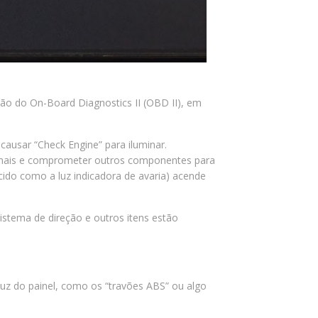
ão do On-Board Diagnostics II (OBD II), em
usar “Check Engine” para iluminar.
ionais e comprometer outros componentes para
ecido como a luz indicadora de avaria) acende
sistema de direção e outros itens estão
uz do painel, como os “travões ABS” ou algo