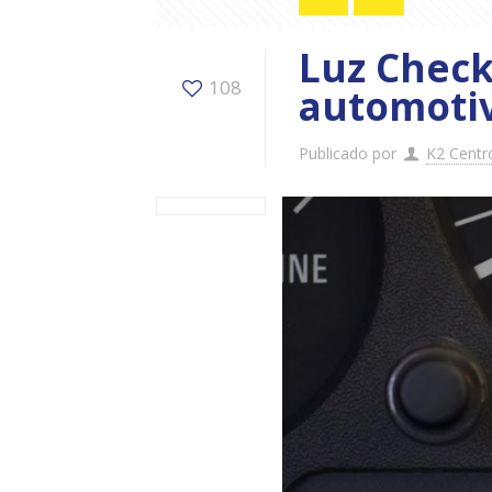
Luz Check
108
automoti
Publicado por
K2 Centr