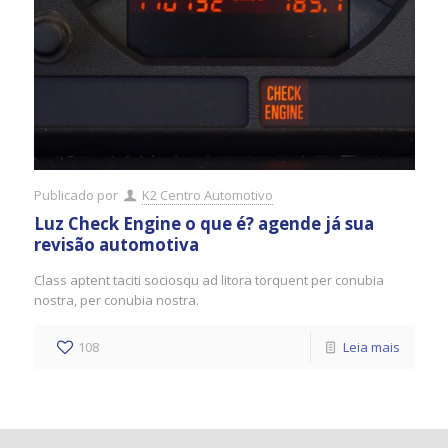
Publicado por
K2 Centro Automotivo
Luz Check Engine o que é? agende já sua
revisão automotiva
Class aptent taciti sociosqu ad litora torquent per conubia
nostra, per conubia nostra.
108
Leia mais