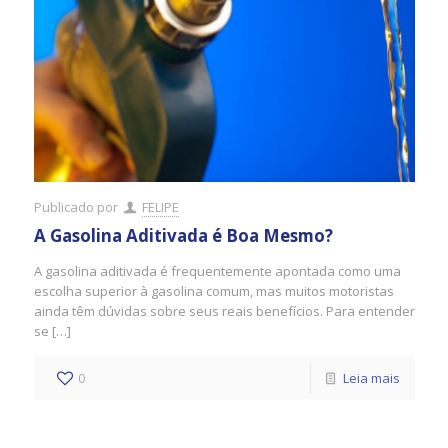
Publicado por
FELIPE
A Gasolina Aditivada é Boa Mesmo?
A gasolina aditivada é frequentemente apontada como uma
escolha superior à gasolina comum, mas muitos motoristas
ainda têm dúvidas sobre seus reais benefícios. Para entender
se […]
0
Leia mais