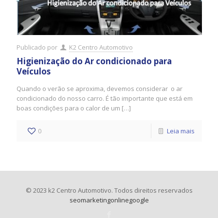
Publicado por
K2 Centro Automotivo
Higienização do Ar condicionado para
Veículos
Quando o verão se aproxima, devemos considerar o ar
condicionado do nosso carro. É tão importante que está em
boas condições para o calor de um […]
0
Leia mais
© 2023 k2 Centro Automotivo. Todos direitos reservados
seomarketingonlinegoogle