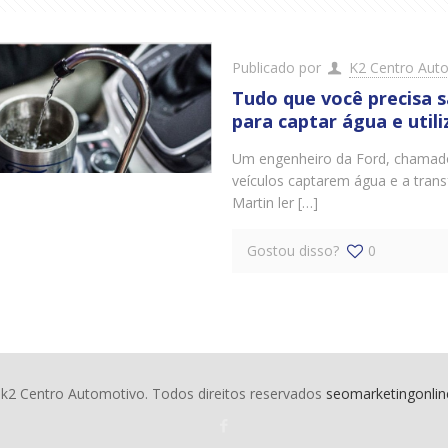
Publicado por
K2 Centro Aut
Tudo que você precisa s
para captar água e util
Um engenheiro da Ford, chamad
veículos captarem água e a tran
Martin ler […]
Gostou disso?
0
k2 Centro Automotivo. Todos direitos reservados
seomarketingonli