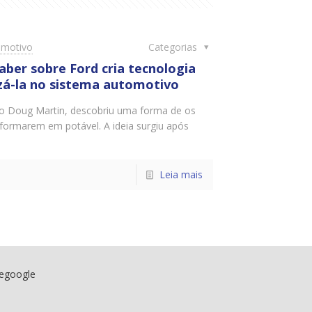
omotivo
Categorias
aber sobre Ford cria tecnologia
izá-la no sistema automotivo
o Doug Martin, descobriu uma forma de os
sformarem em potável. A ideia surgiu após
Leia mais
negoogle