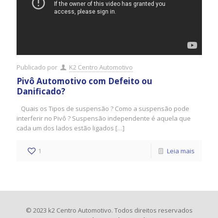
Publicado por
K2 Centro Automotivo
Pivô Automotivo com Defeito ou
Danificado?
Quais os Tipos de suspensão ? Como a suspensão pode
interferir no Pivô ? Suspensão independente é aquela que
cada um dos lados estão ligados […]
1
Leia mais
© 2023 k2 Centro Automotivo. Todos direitos reservados