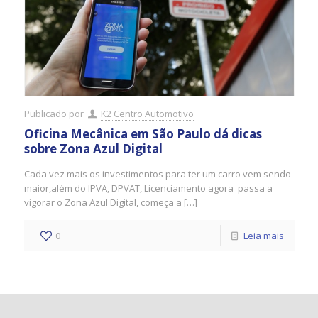
Publicado por
K2 Centro Automotivo
Oficina Mecânica em São Paulo dá dicas
sobre Zona Azul Digital
Cada vez mais os investimentos para ter um carro vem sendo
maior,além do IPVA, DPVAT, Licenciamento agora passa a
vigorar o Zona Azul Digital, começa a […]
0
Leia mais